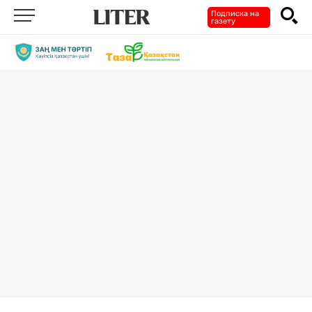
Подписка на
газету