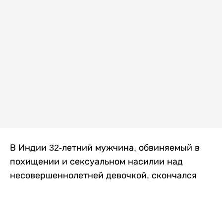
В Индии 32-летний мужчина, обвиняемый в
похищении и сексуальном насилии над
несовершеннолетней девочкой, скончался
после того, как разъяренная толпа жестоко
избила его в. Полиция сообщила об аресте
восьми человек, причастных к нападению,