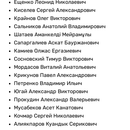
Ещенко Леонид Николаевич
Киселев Сергей Александрович
Крайнов Олег Викторович
Сальников Анатолий Владимирович
Шатаев Аманкелді Мейрамұлы
Сапаргалиев Аскат Бауржанович
Камиев Олжас Ергазиевич
Сосновский Тимур Викторович
Мордасов Виталий Анатольевич
Крикунов Павел Александрович
Петренко Владимир Ильич
Югай Александр Викторович
Прокудин Александр Валерьевич
Мусабеков Асет Канатович
Кочмар Сергей Николаевич
Алиякпаров Куандык Серикович