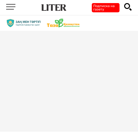
Подписка на
газету