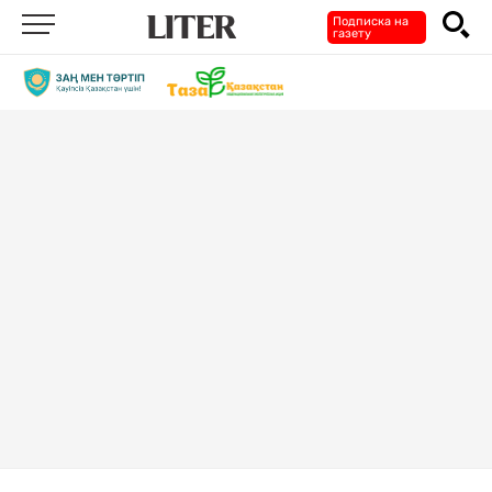
Подписка на
газету