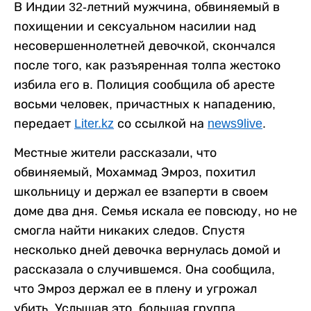
В Индии 32-летний мужчина, обвиняемый в
похищении и сексуальном насилии над
несовершеннолетней девочкой, скончался
после того, как разъяренная толпа жестоко
избила его в. Полиция сообщила об аресте
восьми человек, причастных к нападению,
передает
Liter.kz
со ссылкой на
news9live
.
Местные жители рассказали, что
обвиняемый, Мохаммад Эмроз, похитил
школьницу и держал ее взаперти в своем
доме два дня. Семья искала ее повсюду, но не
смогла найти никаких следов. Спустя
несколько дней девочка вернулась домой и
рассказала о случившемся. Она сообщила,
что Эмроз держал ее в плену и угрожал
убить. Услышав это, большая группа