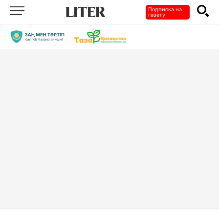
Подписка на
газету