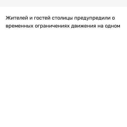
Жителей и гостей столицы предупредили о
временных ограничениях движения на одном
из самых загруженных проспектов города.
Причиной станут дорожные работы, которые
продлятся два дня, передает
Liter.kz
.
По информации городских служб, с 7 по 8
августа на проспекте Кабанбай батыра
пройдет ремонт дорожного покрытия. В связи
с этим движение будет частично ограничено
на участке от улицы Калкаман до улицы
Сарайшык. Полностью перекрывать дорогу не
планируется. На время ремонта движение
транспорта организуют по одной стороне
проезжей части в обоих направлениях, что