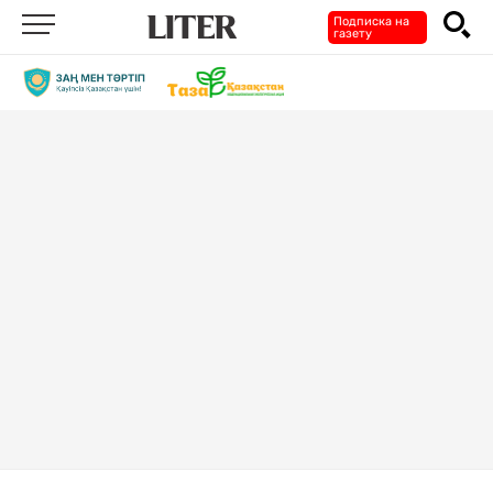
Подписка на
газету