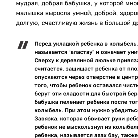
мудрая, добрая бабушка, у которой мног
малышка выросла умной, доброй, здоро
долгую, счастливую жизнь в большой д
Перед укладкой ребенка в колыбель
называется “аластау” и означает ун
Сверху к деревянной люльке привяза
считается, защищает ребенка от пло
опускаются через отверстие в центр
того, чтобы ребенок оставался чис
берут эти сладости для быстрой бе
бабушка пеленает ребенка после тог
колыбель. При этом нужно убедитьс
Завязка, которая обвивает руки реб
ребенок не выскользнул из колыбели
ребенка, называется аяах бау, такж