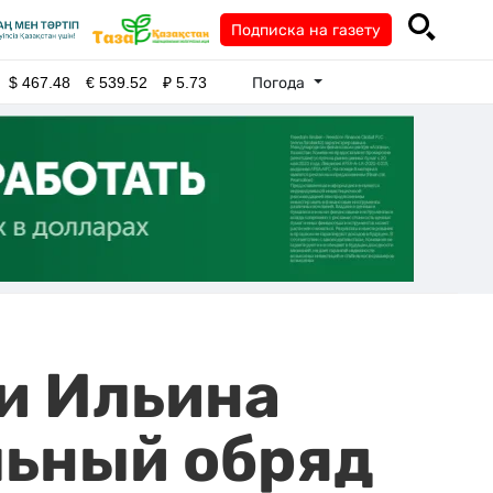
Подписка на газету
Погода
$
467.48
€
539.52
₽
5.73
и Ильина
льный обряд