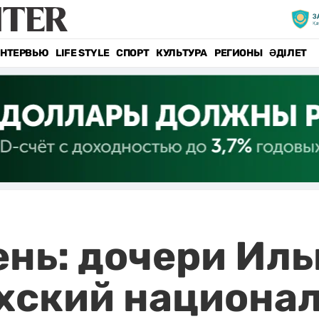
НТЕРВЬЮ
LIFE STYLE
СПОРТ
КУЛЬТУРА
РЕГИОНЫ
ӘДІЛЕТ
нь: дочери Иль
хский национа