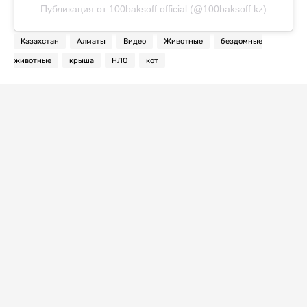
Публикация от 100baksoff official (@100baksoff.kz)
Казахстан
Алматы
Видео
Животные
бездомные
животные
крыша
НЛО
кот