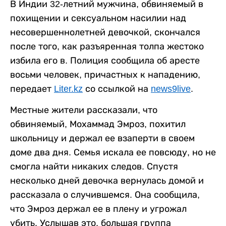
В Индии 32-летний мужчина, обвиняемый в
похищении и сексуальном насилии над
несовершеннолетней девочкой, скончался
после того, как разъяренная толпа жестоко
избила его в. Полиция сообщила об аресте
восьми человек, причастных к нападению,
передает
Liter.kz
со ссылкой на
news9live
.
Местные жители рассказали, что
обвиняемый, Мохаммад Эмроз, похитил
школьницу и держал ее взаперти в своем
доме два дня. Семья искала ее повсюду, но не
смогла найти никаких следов. Спустя
несколько дней девочка вернулась домой и
рассказала о случившемся. Она сообщила,
что Эмроз держал ее в плену и угрожал
убить. Услышав это, большая группа