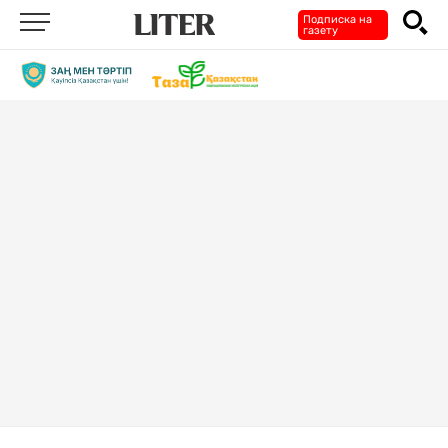
Подписка на
газету