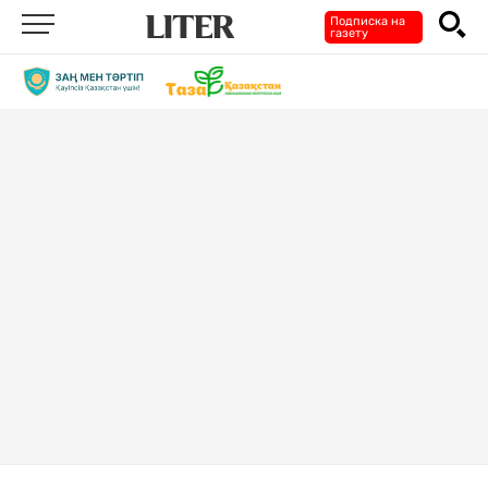
Подписка на
газету