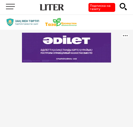
Подписка на
газету