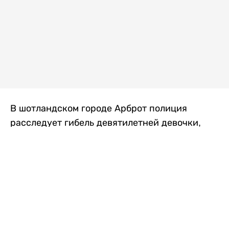
В шотландском городе Арброт полиция
расследует гибель девятилетней девочки,
которую нашли с тяжелыми травмами в
промышленной зоне, где семья разбила
палаточный лагерь. По подозрению в
убийстве ребенка задержан ее 35-летний
отец, передает
Liter.kz
со ссылкой на
The Sun
.
По данным полиции, семья из Западного