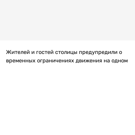
Жителей и гостей столицы предупредили о
временных ограничениях движения на одном
из самых загруженных проспектов города.
Причиной станут дорожные работы, которые
продлятся два дня, передает
Liter.kz
.
По информации городских служб, с 7 по 8
августа на проспекте Кабанбай батыра
пройдет ремонт дорожного покрытия. В связи
с этим движение будет частично ограничено
на участке от улицы Калкаман до улицы