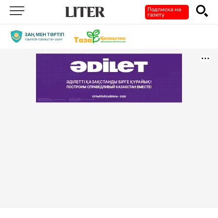
Подписка на
газету