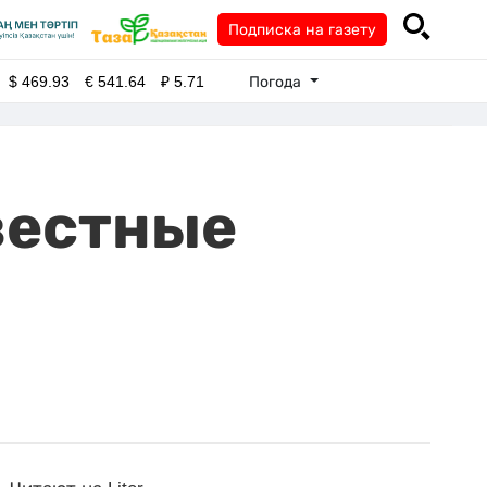
Подписка на газету
Погода
$
469.93
€
541.64
₽
5.71
вестные