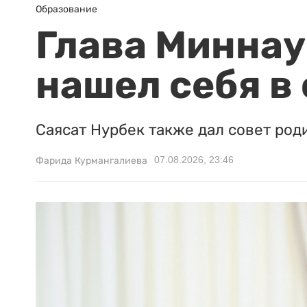
Образование
Глава Миннаук
нашел себя в
Саясат Нурбек также дал совет род
07.08.2026, 23:46
Фарида Курмангалиева