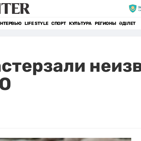
НТЕРВЬЮ
LIFE STYLE
СПОРТ
КУЛЬТУРА
РЕГИОНЫ
ӘДІЛЕТ
астерзали неиз
КО