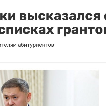
и высказался о
 списках гранто
ителям абитуриентов.