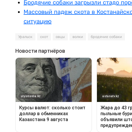
Бродячие собаки загрызли стадо пор
Массовый падеж скота в Костанайск
ситуацию
Уральск
скот
овцы
волки
бродячие собаки