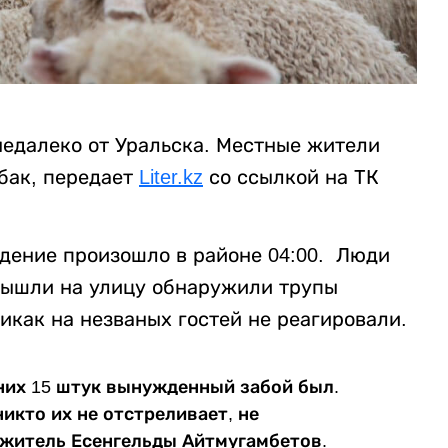
недалеко от Уральска. Местные жители
обак, передает
Liter.kz
со ссылкой на ТК
адение произошло в районе 04:00. Люди
вышли на улицу обнаружили трупы
икак на незваных гостей не реагировали.
з них 15 штук вынужденный забой был.
никто их не отстреливает, не
й житель Есенгельды Айтмугамбетов.