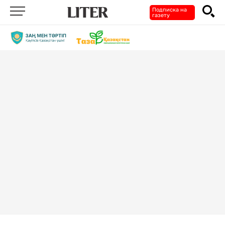
Подписка на
газету