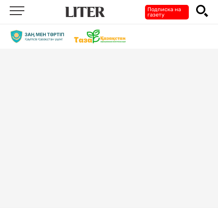
Подписка на
газету