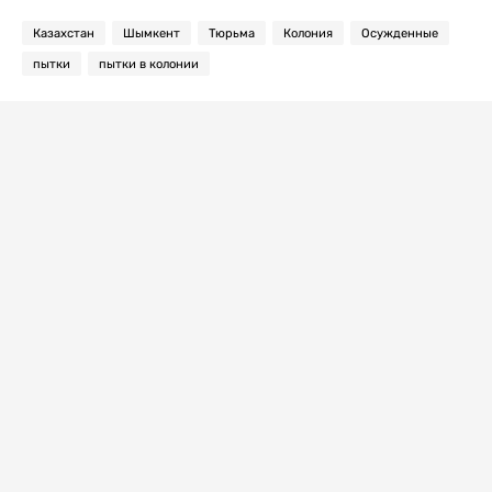
Казахстан
Шымкент
Тюрьма
Колония
Осужденные
пытки
пытки в колонии