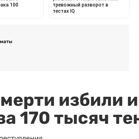
лматы
мерти избили и
за 170 тысяч те
реступления.