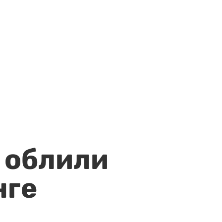
 облили
нге