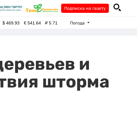
Подписка на газету
Погода
$
469.93
€
541.64
₽
5.71
деревьев и
твия шторма