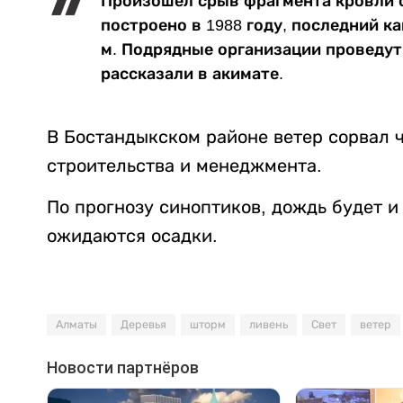
Произошел срыв фрагмента кровли с
построено в 1988 году, последний к
м. Подрядные организации проведут
рассказали в акимате.
В Бостандыкском районе ветер сорвал 
строительства и менеджмента.
По прогнозу синоптиков, дождь будет и 
ожидаются осадки.
Алматы
Деревья
шторм
ливень
Свет
ветер