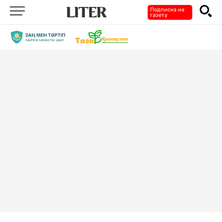
Подписка на
газету