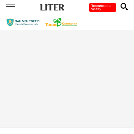
Подписка на
газету