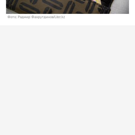
Фото: Радмир Фахрутдинов/Liter.kz