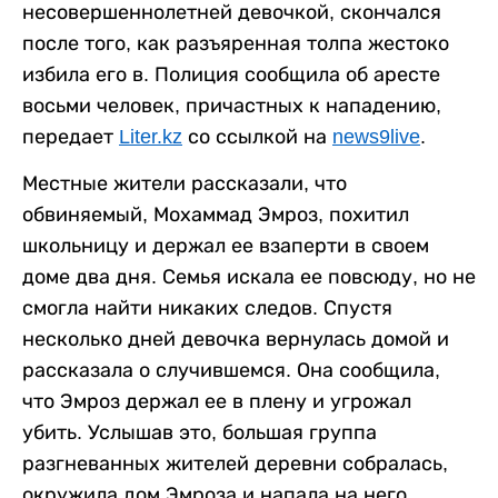
несовершеннолетней девочкой, скончался
после того, как разъяренная толпа жестоко
избила его в. Полиция сообщила об аресте
восьми человек, причастных к нападению,
передает
Liter.kz
со ссылкой на
news9live
.
Местные жители рассказали, что
обвиняемый, Мохаммад Эмроз, похитил
школьницу и держал ее взаперти в своем
доме два дня. Семья искала ее повсюду, но не
смогла найти никаких следов. Спустя
несколько дней девочка вернулась домой и
рассказала о случившемся. Она сообщила,
что Эмроз держал ее в плену и угрожал
убить. Услышав это, большая группа
разгневанных жителей деревни собралась,
окружила дом Эмроза и напала на него.