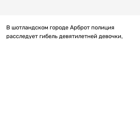
В шотландском городе Арброт полиция
расследует гибель девятилетней девочки,
которую нашли с тяжелыми травмами в
промышленной зоне, где семья разбила
палаточный лагерь. По подозрению в
убийстве ребенка задержан ее 35-летний
отец, передает
Liter.kz
со ссылкой на
The Sun
.
По данным полиции, семья из Западного
Йоркшира приехала в Арброт и разбила
палатку на территории заброшенной
промышленной зоны неподалеку от пляжа.
Вместе с родителями были двое детей.