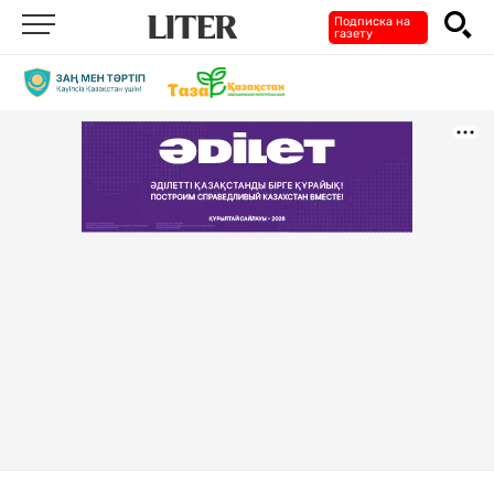
Подписка на
газету