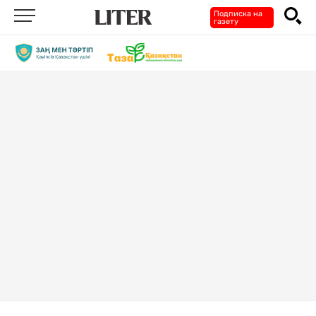
Подписка на
газету