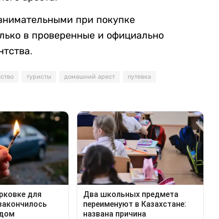
внимательными при покупке
олько в проверенные и официально
нтства.
ство
туристы
домашний арест
путевка