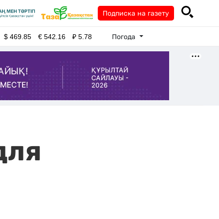
Подписка на газету
Погода
$
469.85
€
542.16
₽
5.78
для