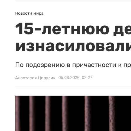
Новости мира
15-летнюю д
изнасиловали
По подозрению в причастности к п
05.08.2026, 02:27
Анастасия Цирулик