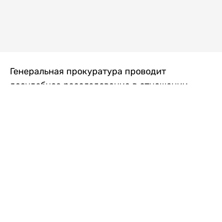
Генеральная прокуратура проводит
досудебное расследование в отношении
преступной группы, длительное время
занимавшейся экономической контрабандой
товаров из Китая в Казахстан, передает
Liter.kz
со ссылкой на Генпрокуратуру РК.
"Следствием установлено, что из 37
компаний, только по двум
аффилированным предприятиям
"Metlink" и "Urban Green" участниками
ОПГ причинен ущерб государству