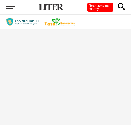
Подписка на
газету