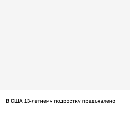
В США 13-летнему подростку предъявлено
обвинение в убийстве второй степени после
гибели его 14-летней сводной сестры. По
версии следствия, трагедия произошла