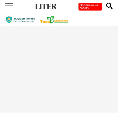
Подписка на
газету