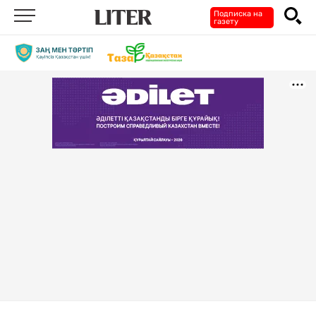
Подписка на
газету