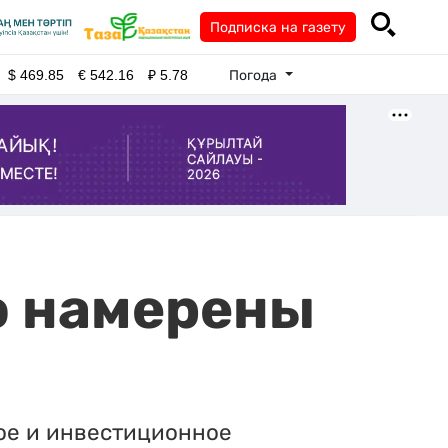
Подписка на газету
Погода
$
469.85
€
542.16
₽
5.78
ю намерены
ое и инвестиционное