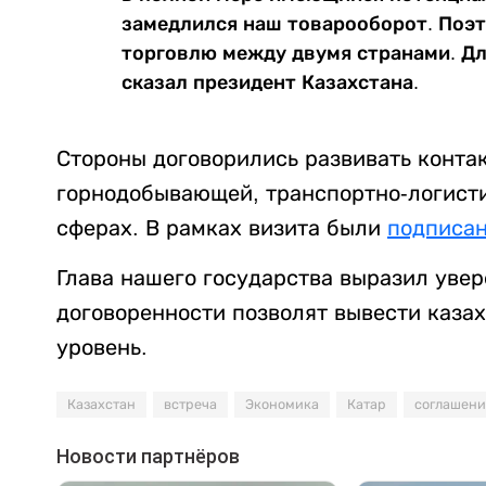
замедлился наш товарооборот. Поэ
торговлю между двумя странами. Для
сказал президент Казахстана.
Стороны договорились развивать контак
горнодобывающей, транспортно-логисти
сферах. В рамках визита были
подписа
Глава нашего государства выразил увер
договоренности позволят вывести каза
уровень.
Казахстан
встреча
Экономика
Катар
соглашени