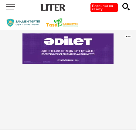
Подписка на
газету