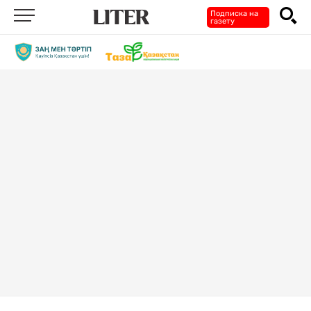
Подписка на
газету