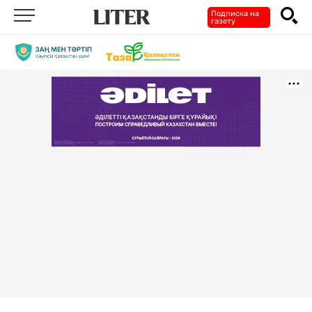
Подписка на
газету