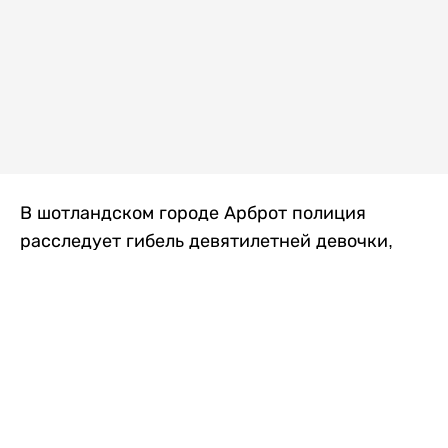
В шотландском городе Арброт полиция
расследует гибель девятилетней девочки,
которую нашли с тяжелыми травмами в
промышленной зоне, где семья разбила
палаточный лагерь. По подозрению в
убийстве ребенка задержан ее 35-летний
отец, передает
Liter.kz
со ссылкой на
The Sun
.
По данным полиции, семья из Западного