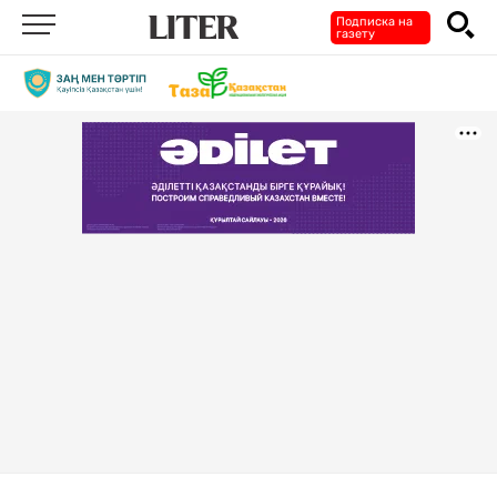
Подписка на
газету