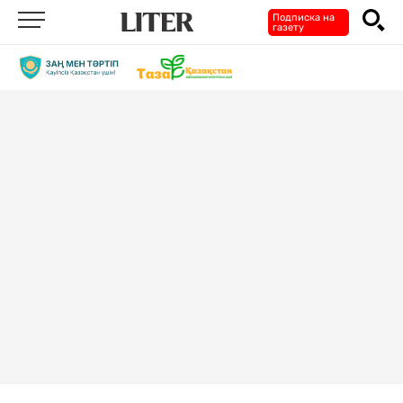
Подписка на
газету