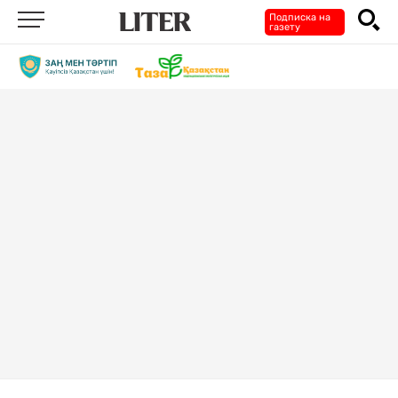
Подписка на
газету