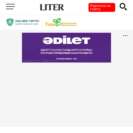
Подписка на
газету