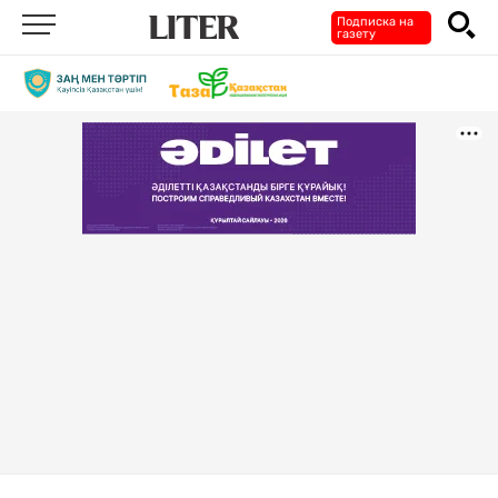
Подписка на
газету