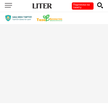
Подписка на
газету