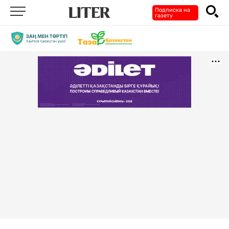
Подписка на
газету