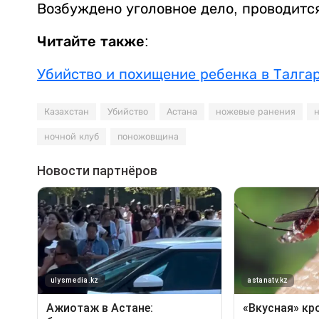
Возбуждено уголовное дело, проводитс
Читайте также:
Убийство и похищение ребенка в Талга
Казахстан
Убийство
Астана
ножевые ранения
ночной клуб
поножовщина