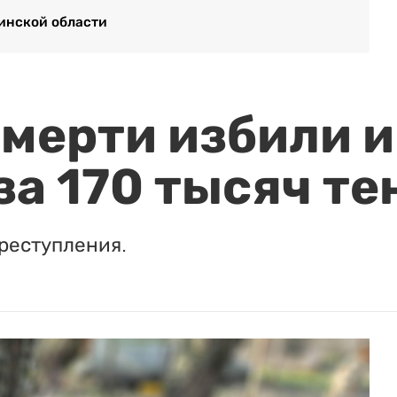
линской области
мерти избили и
за 170 тысяч те
реступления.