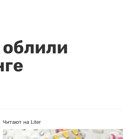
 облили
нге
Читают на Liter