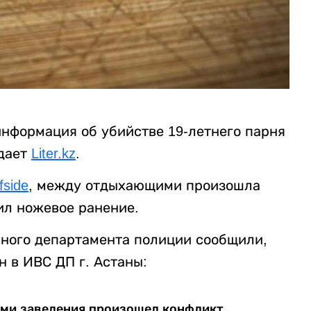
информация об убийстве 19-летнего парня
едает
Liter.kz
.
fside
, между отдыхающими произошла
ил ножевое ранение.
ичного департамента полиции сообщили,
 в ИВС ДП г. Астаны:
ями заведения произошел конфликт,