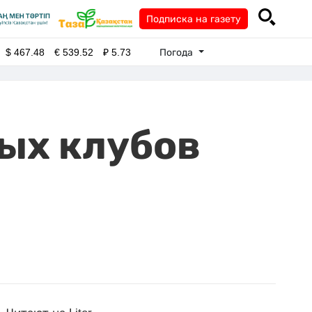
Подписка на газету
Погода
$
467.48
€
539.52
₽
5.73
ных клубов