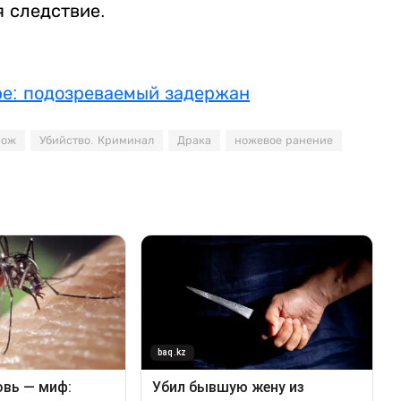
я следствие.
ре: подозреваемый задержан
нож
Убийство. Криминал
Драка
ножевое ранение