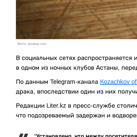
Фото: pixabay.com
В социальных сетях распространяется 
в одном из ночных клубов Астаны, пер
По данным Telegram-канала
Kozachkov of
драка, впоследствии один из них получ
Редакции Liter.kz в пресс-службе стол
что подозреваемый задержан и водворен
“Установлено, что между посетител