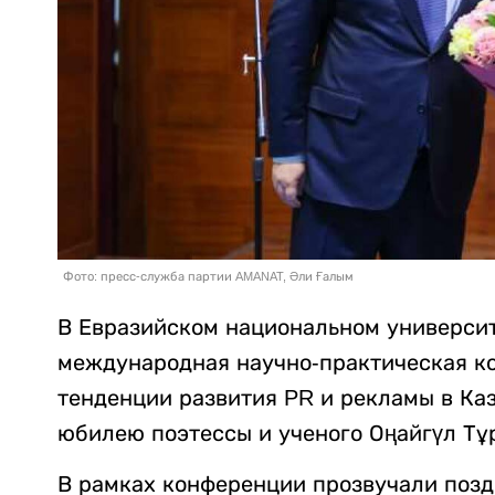
Фото: пресс-служба партии AMANAT, Әли Ғалым
В Евразийском национальном университ
международная научно-практическая к
тенденции развития PR и рекламы в Каз
юбилею поэтессы и ученого Оңайгүл Тұ
В рамках конференции прозвучали позд