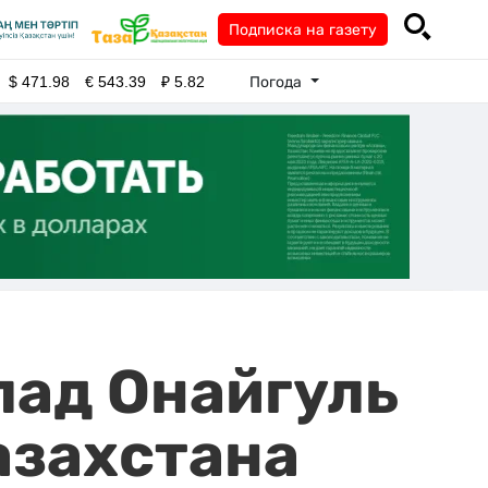
Подписка на газету
Погода
$
471.98
€
543.39
₽
5.82
лад Онайгуль
азахстана