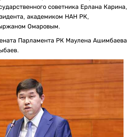
сударственного советника Ерлана Карина,
зидента, академиком НАН РК,
уыржаном Омаровым.
Сената Парламента РК Маулена Ашимбаева
ыбаев.