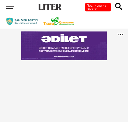
Подписка на
газету