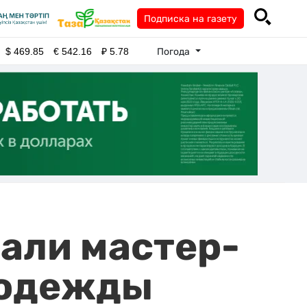
Подписка на газету
Погода
$
469.85
€
542.16
₽
5.78
али мастер-
 одежды