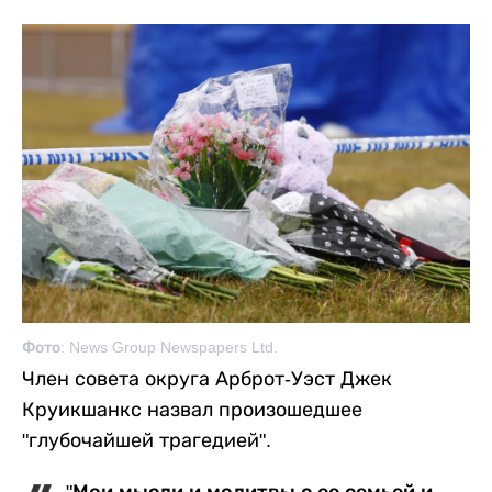
Фото: News Group Newspapers Ltd.
Член совета округа Арброт-Уэст Джек
Круикшанкс назвал произошедшее
"глубочайшей трагедией".