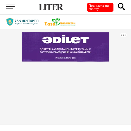
Подписка на
газету