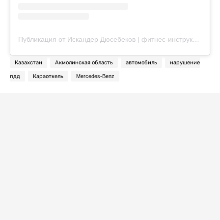
Публикация от Искандер Дюсебеков | фитнес-инструктор Астана (@diusebekov.fit)
Казахстан
Акмолинская область
автомобиль
нарушение
пдд
Караоткель
Mercedes-Benz