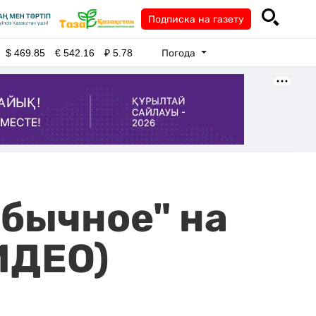
Подписка на газету
Погода
$
469.85
€
542.16
₽
5.78
бычное" на
ИДЕО)