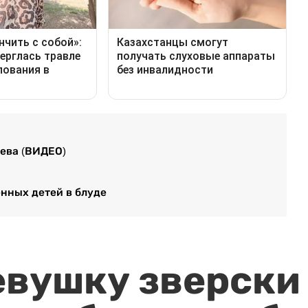
иева (ВИДЕО)
нных детей в блуде
евушку зверски