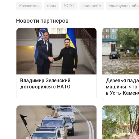
Казахстан
горы
SCAT
авиарейс
Улытауская обл