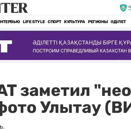
НТЕРВЬЮ
LIFE STYLE
СПОРТ
КУЛЬТУРА
РЕГИОНЫ
ӘДІЛЕТ
T заметил "нео
фото Улытау (В
ь.