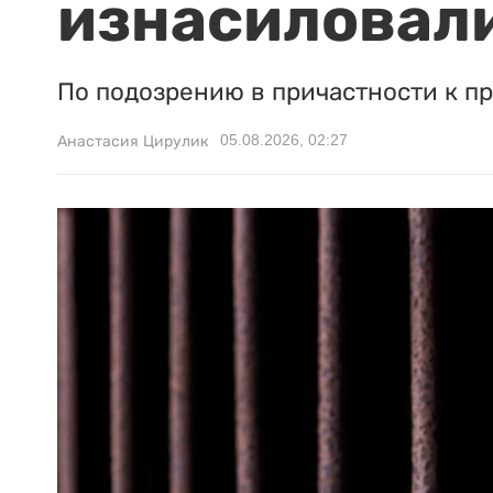
изнасиловали
По подозрению в причастности к п
05.08.2026, 02:27
Анастасия Цирулик