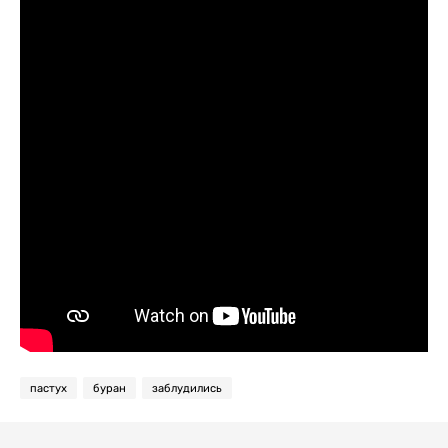
пастух
буран
заблудились