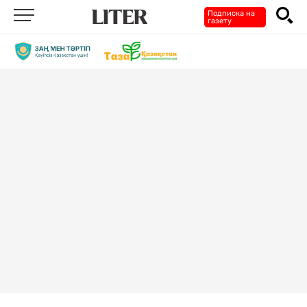
Подписка на
газету