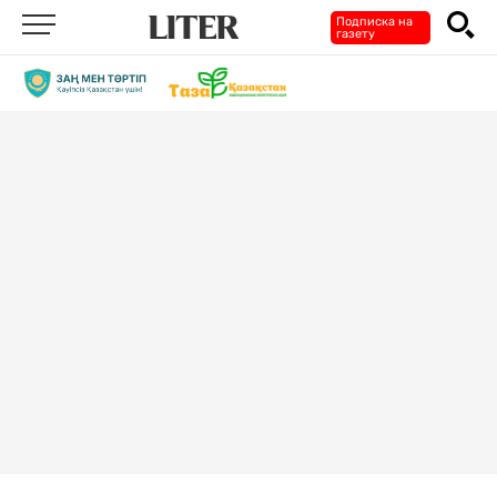
Подписка на
газету