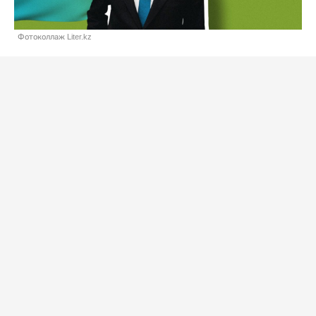
Фотоколлаж Liter.kz