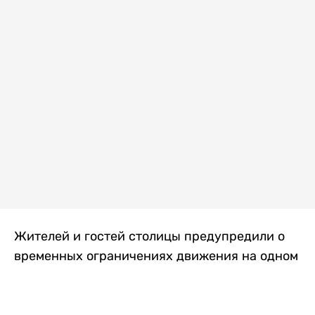
Жителей и гостей столицы предупредили о
временных ограничениях движения на одном
из самых загруженных проспектов города.
Причиной станут дорожные работы, которые
продлятся два дня, передает
Liter.kz
.