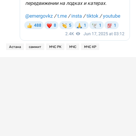
Астана
саммит
МЧС РК
МЧС
МЧС КР