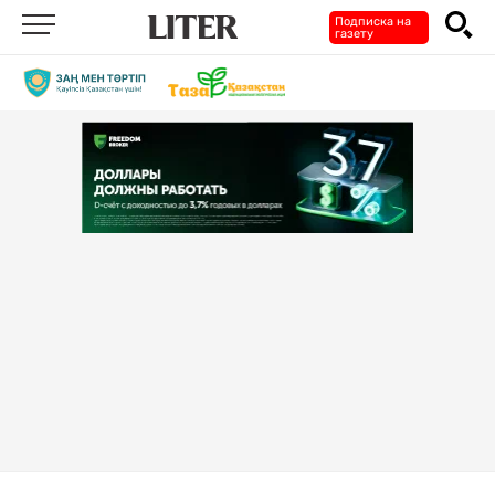
Подписка на
газету