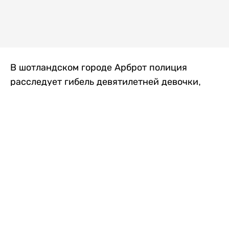
В шотландском городе Арброт полиция
расследует гибель девятилетней девочки,
которую нашли с тяжелыми травмами в
промышленной зоне, где семья разбила
палаточный лагерь. По подозрению в
убийстве ребенка задержан ее 35-летний
отец, передает
Liter.kz
со ссылкой на
The Sun
.
По данным полиции, семья из Западного
Йоркшира приехала в Арброт и разбила
палатку на территории заброшенной
промышленной зоны неподалеку от пляжа.