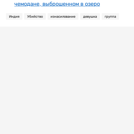
чемодане, выброшенном в озеро
Индия
Убийство
изнасилование
девушка
группа