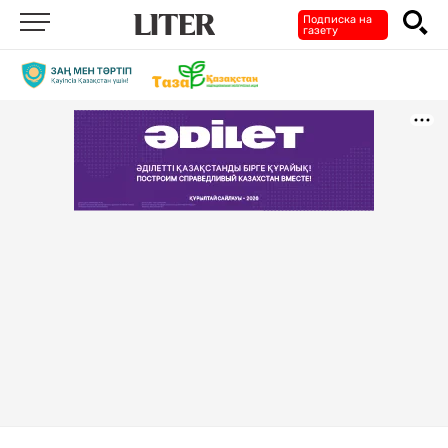
Подписка на
газету