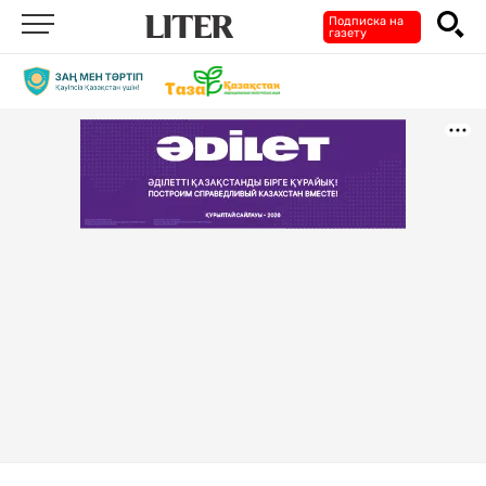
Подписка на
газету