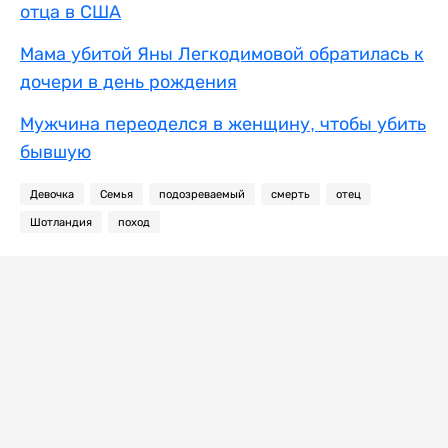
отца в США
Мама убитой Яны Легкодимовой обратилась к
дочери в день рождения
Мужчина переоделся в женщину, чтобы убить
бывшую
Девочка
Семья
подозреваемый
смерть
отец
Шотландия
поход