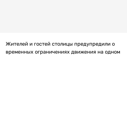
Жителей и гостей столицы предупредили о
временных ограничениях движения на одном
из самых загруженных проспектов города.
Причиной станут дорожные работы, которые
продлятся два дня, передает
Liter.kz
.
По информации городских служб, с 7 по 8
августа на проспекте Кабанбай батыра
пройдет ремонт дорожного покрытия. В связи
с этим движение будет частично ограничено
на участке от улицы Калкаман до улицы