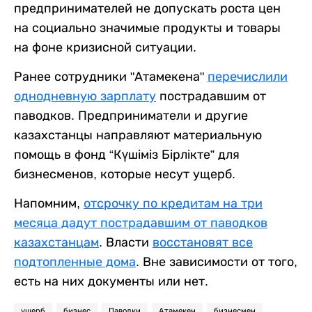
предпринимателей не допускать роста цен
на социально значимые продукты и товары
на фоне кризисной ситуации.
Ранее сотрудники "Атамекена"
перечислили
однодневную зарплату
пострадавшим от
паводков. Предприниматели и другие
казахстанцы направляют материальную
помощь в фонд “Күшіміз Бірлікте” для
бизнесменов, которые несут ущерб.
Напомним,
отсрочку по кредитам на три
месяца дадут пострадавшим от паводков
казахстанцам
. Власти
восстановят все
подтопленные дома
. Вне зависимости от того,
есть на них документы или нет.
ущерб
бизнес
Паводки
Атамекен
бизнесмен