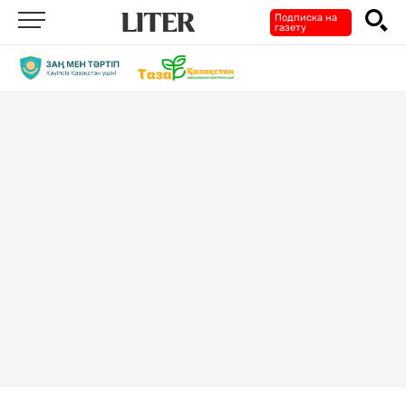
Подписка на
газету