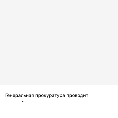
Генеральная прокуратура проводит
досудебное расследование в отношении
преступной группы, длительное время
занимавшейся экономической контрабандой