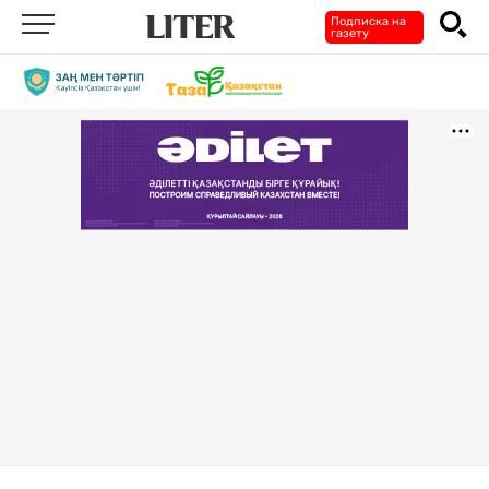
Подписка на
газету