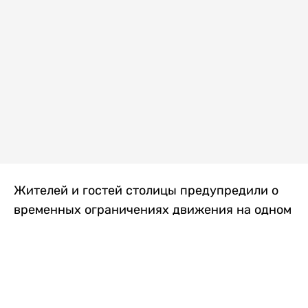
Жителей и гостей столицы предупредили о
временных ограничениях движения на одном
из самых загруженных проспектов города.
Причиной станут дорожные работы, которые
продлятся два дня, передает
Liter.kz
.
По информации городских служб, с 7 по 8