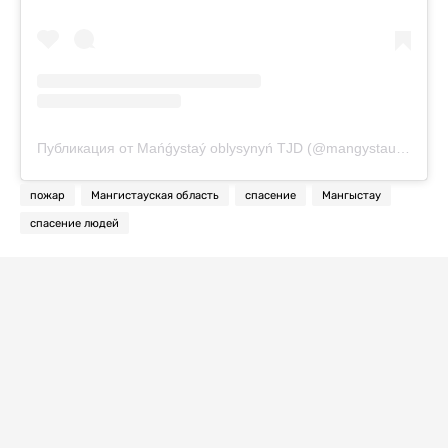
Публикация от Mańǵystaý oblysynyń TJD (@mangystau_tjd)
пожар
Мангистауская область
спасение
Мангыстау
спасение людей