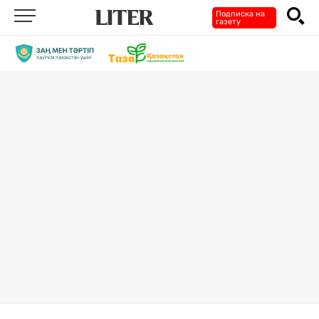
Подписка на
газету