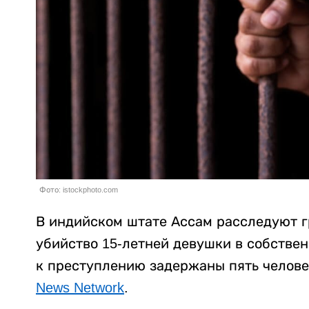
Фото: istockphoto.com
В индийском штате Ассам расследуют г
убийство 15-летней девушки в собстве
к преступлению задержаны пять челове
News Network
.