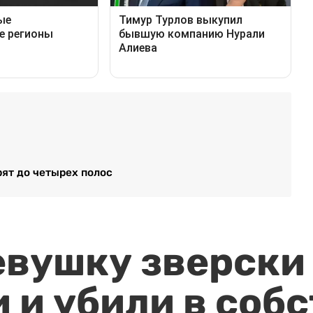
ят до четырех полос
евушку зверски
 и убили в соб