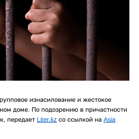
рупповое изнасилование и жестокое
нном доме. По подозрению в причастности
к, передает
Liter.kz
со ссылкой на
Asia