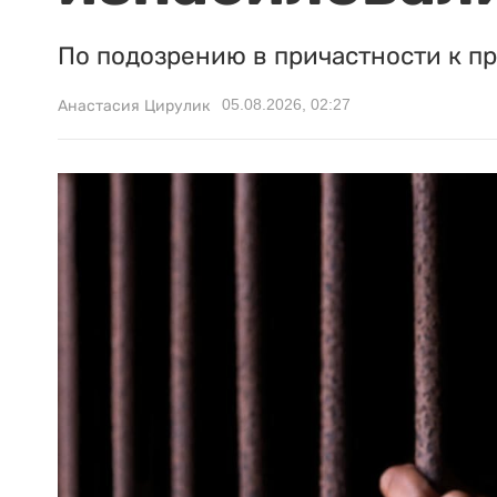
По подозрению в причастности к п
05.08.2026, 02:27
Анастасия Цирулик