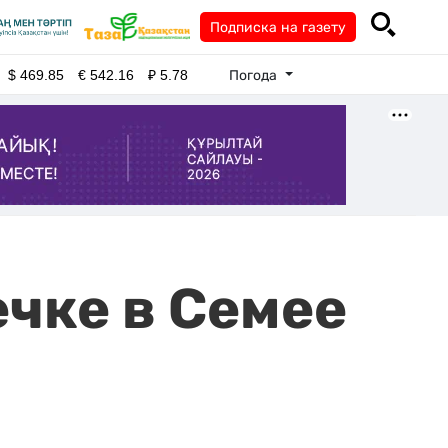
Подписка на газету
Погода
$
469.85
€
542.16
₽
5.78
ечке в Семее