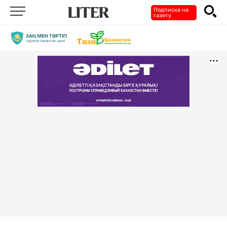
Подписка на
газету