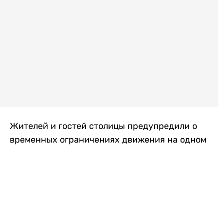
Жителей и гостей столицы предупредили о
временных ограничениях движения на одном
из самых загруженных проспектов города.
Причиной станут дорожные работы, которые
продлятся два дня, передает
Liter.kz
.
По информации городских служб, с 7 по 8
августа на проспекте Кабанбай батыра